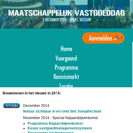
Overslaan
en
naar
de
inhoud
gaan
Home
Agenda
Maatschappelijk
Voorgaand
Vastgoed
Programma
Kennismarkt
Locatie
Bouwstenen in het nieuws in 2014:
Aanmelden
December 2014
Natuur zichtbaar in en rond Sint Josephschool
November 2014 - Special Najaarsbijeenkomst
Programma Najaarsbijeenkomst
Keuze vastgoedmanagementsysteem
Financiering kindgebouwen