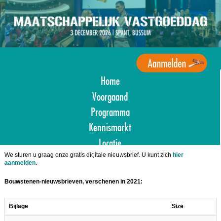
Overslaan
en
naar
de
inhoud
gaan
Home
Agenda
Maatschappelijk
Voorgaand
Vastgoed
Programma
Kennismarkt
Locatie
We sturen u graag onze gratis digitale nieuwsbrief. U kunt zich
hier
Aanmelden
aanmelden
.
Bouwstenen-nieuwsbrieven, verschenen in 2021:
Bijlage
Size