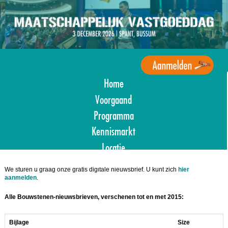
Overslaan
en
naar
de
inhoud
gaan
Home
Agenda
Maatschappelijk
Voorgaand
Vastgoed
Programma
Kennismarkt
Locatie
Aanmelden
We sturen u graag onze gratis digitale nieuwsbrief. U kunt zich
hier
aanmelden
.
Alle Bouwstenen-nieuwsbrieven, verschenen tot en met 2015:
Bijlage
Size