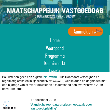
Overslaan
en
naar
de
inhoud
gaan
Home
Agenda
Maatschappelijk
Voorgaand
Vastgoed
Programma
Kennismarkt
Locatie
Bouwstenen geeft een digitale
nieuwsbrief
uit. Daarnaast verschijnen er
Aanmelden
regelmatig artikelen in tijdschriften, vakbladen, weekbladen en dagbladen met
een bijdrage van of over Bouwstenen. Onderstaand een overzicht van 2019
en verder terug.
17 december 2019
'Aandacht voor data-analyse noodzaak voor
vastgoedopleiding'