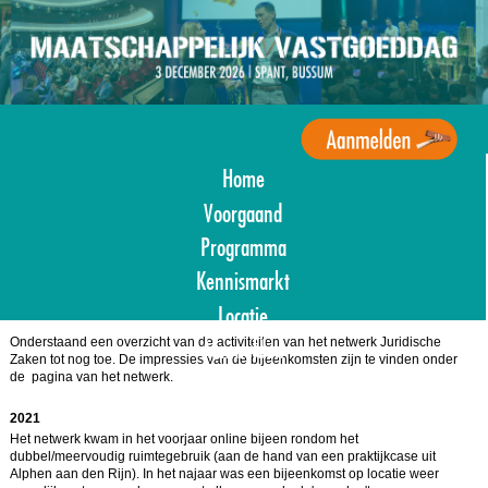
Overslaan
en
naar
de
inhoud
gaan
Home
Agenda
Maatschappelijk
Voorgaand
Vastgoed
Programma
Kennismarkt
Locatie
Onderstaand een overzicht van de activiteiten van het netwerk Juridische
Aanmelden
Zaken tot nog toe. De impressies van de bijeenkomsten zijn te vinden onder
de pagina van het netwerk.
2021
Het netwerk kwam in het voorjaar online bijeen rondom het
dubbel/meervoudig ruimtegebruik (aan de hand van een praktijkcase uit
Alphen aan den Rijn). In het najaar was een bijeenkomst op locatie weer