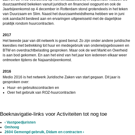
duurzaamheid bekeken vanuit juridisch en financieel oogpunt en ook de
Jaarbijeenkomst op 4 december in Rotterdam stond grotendeels in het teken
van Duurzaam en Slim. Naast het duurzaamheidsthema hebben we in juni
ook aandacht besteed aan en ervaringen uitgewisseld met de dagelijkse
praktijk rondom huurcontracten.
2017
Het tweede jaar van dit netwerk is goed benut. Zo zijn onder andere juridische
kwesties met betrekking tot huur en medegebruik van onderwijsgebouwen en
BTW en overdrachtbelasting gesproken. Maar ook de wet Markt en Overheid
is aan bod gekomen. En aan het eind van het jaar kon iedereen elkaar weer
ontmoeten tijdens de Najaarsbijeenkomst.
2016
Medio 2016 is het netwerk Juridische Zaken van start gegaan. Dit jaar is
gesproken over:
Huur- en gebruikscontracten en
Over het gebruik van ROZ-huurcontracten
Boeknavigatie-links voor Activiteiten tot nog toe
‹
Vastgoedjuristen
Omhoog
2604 Gemengd gebruik, Didam en contracten
›