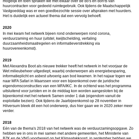
mogelijk en toen spraken we met elkaar over de do's en don'ts van
huurcontracten voor gedeeld ruimtegebruik. Ook tijdens de Maatschappelijk
Vastgoeddag was er een goedbezochte sessie over afspraken met huurders.
Het is duidelijk een actueel thema dat een vervolg behoeft.
2020
In mei kwam het netwerk bijeen rond onderwerpen rond corona,
verduurzaming en huur (uitstel, kwijtschelding, vertaling
duurzaamheidsmaatregelen en informatieverstrekking via
huurovereenkomst).
2019
Met Alexandra Boot als nieuwe trekker heeft het netwerk in het voorjaar de
Wet milieubeheer uitgediept, waarbij onderwerpen als energiebesparing,
informatieplicht en asbest uitvoerig aan bod kwamen. In het najaar togen we
naar MFA Safari in Maarssen voor een bijeenkomst over de juridische
eigendomsconstructies van een MFA/IKC. In de ochtend was het programma
uitsluitend voor juristen en in de middag kon worden aangesloten bij de
bijeenkomst met het netwerk Samen onder 1 dak (eigendom vanuit de
exploitatie bezien). Ook tijdens de Jaarbijeenkomst op 28 november in
Hilversum bleek dit een hot onderwerp, dus hier gaan we in 2020 zeker meer
verder.
2018
Eén van de thema's 2018 van het netwerk was de verduurzamingsopgave. Zo
hebben we in ons in mei samen met andere gemeenten, het Ministerie van
BZK en de VNG voorbereid op het Klimaatakkoord, in september hebben we