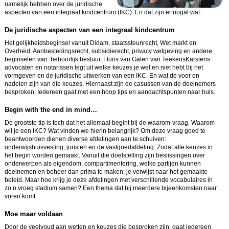
namelijk hebben over de juridische
aspecten van een integraal kindcentrum (IKC). En dat zijn er nogal wat.
De juridische aspecten van een integraal kindcentrum
Het gelijkheidsbeginsel vanuit Didam, staatssteunrecht, Wet markt en
Overheid, Aanbestedingsrecht, subsidierecht, privacy wetgeving en andere
beginselen van behoorlijk bestuur. Floris van Galen van TeekensKarstens
advocaten en notarissen legt uit welke keuzes je wel en niet hebt bij het
vormgeven en de juridische uitwerken van een IKC. En wat de voor en
nadelen zijn van die keuzes. Hiernaast zijn de casussen van de deelnemers
besproken. Iedereen gaat met een hoop tips en aandachtspunten naar huis.
Begin with the end in mind…
De grootste tip is toch dat het allemaal begint bij de waarom-vraag. Waarom
wil je een IKC? Wat vinden we hierin belangrijk? Om deze vraag goed te
beantwoorden dienen diverse afdelingen aan te schuiven:
onderwijshuisvesting, juristen en de vastgoedafdeling. Zodat alle keuzes in
het begin worden gemaakt. Vanuit die doelstelling zijn beslissingen over
onderwerpen als eigendom, compartimentering, welke partijen kunnen
deelnemen en beheer dan prima te maken: je verwijst naar het gemaakte
beleid. Maar hoe krijg je deze afdelingen met verschillende vocabulaires in
zo’n vroeg stadium samen? Een thema dat bij meerdere bijeenkomsten naar
voren komt.
Moe maar voldaan
Door de veelvoud aan wetten en keuzes die besproken zijn, gaat iedereen