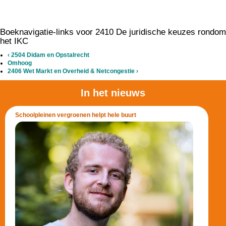
Boeknavigatie-links voor 2410 De juridische keuzes rondom
het IKC
‹
2504 Didam en Opstalrecht
Omhoog
2406 Wet Markt en Overheid & Netcongestie
›
In het nieuws
Schoolpleinen vergroenen helpt hele buurt