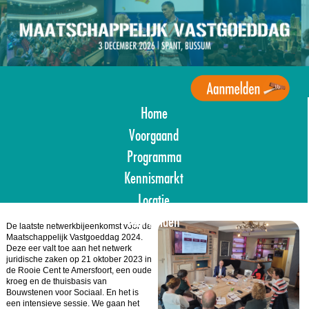
Overslaan
en
naar
de
inhoud
gaan
Home
Agenda
Maatschappelijk
Voorgaand
Vastgoed
Programma
Kennismarkt
Locatie
Aanmelden
De laatste netwerkbijeenkomst vóór de
Maatschappelijk Vastgoeddag 2024.
Deze eer valt toe aan het netwerk
juridische zaken op 21 oktober 2023 in
de Rooie Cent te Amersfoort, een oude
kroeg en de thuisbasis van
Bouwstenen voor Sociaal. En het is
een intensieve sessie. We gaan het